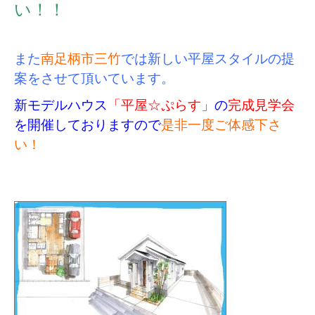
い！！
また
南足柄市三竹
では新しい平屋スタイルの提
案をさせて頂いています。
新モデルハウス
「平屋☆ぷらす」
の
完成見学会
を開催しておりますので
是非一度ご体感下さ
い！